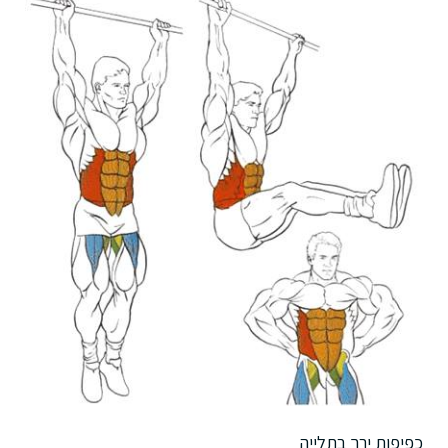
כפיפות ירך בתלייה