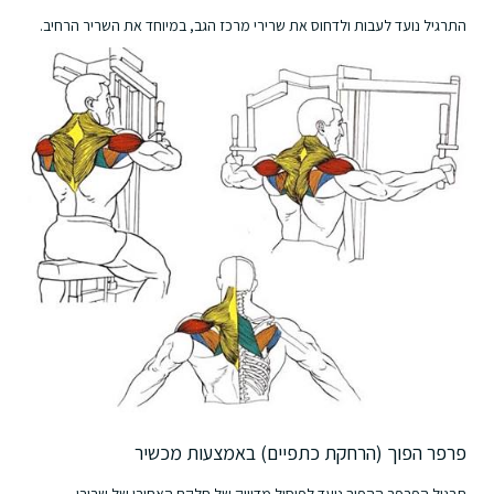
התרגיל נועד לעבות ולדחוס את שרירי מרכז הגב, במיוחד את השריר הרחיב.
פרפר הפוך (הרחקת כתפיים) באמצעות מכשיר