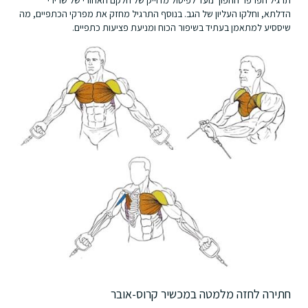
תרגיל הפרפר ההפוך נועד לפיסול מדוייק של חלקם האחורי של שרירי
הדלתא, וחלקו העליון של הגב. בנוסף התרגיל מחזק את מפרקי הכתפיים, מה
שיססיע למתאמן בעתיד בשיפור הכוח ומניעת פציעות כתפיים.
חתירה לחזה מלמטה במכשיר קרוס-אובר